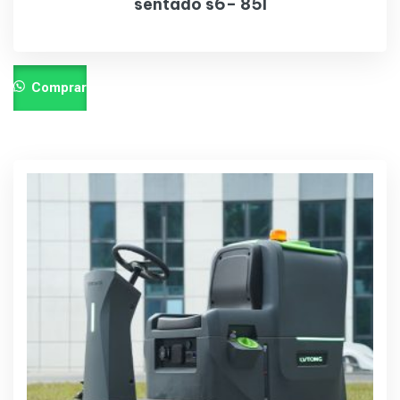
sentado s6– 85l
Comprar